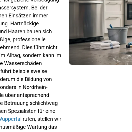
assersystem. Bei der
chen Einsätzen immer
ung. Hartnäckige
 und Haaren bauen sich
ige, professionelle
ehmend. Dies führt nicht
im Alltag, sondern kann im
ure Wasserschäden
 führt beispielsweise
derum die Bildung von
nders in Nordrhein-
de über entsprechend
te Betreuung schlichtweg
en Spezialisten für eine
Wuppertal
rufen, stellen wir
 turnusmäßige Wartung das