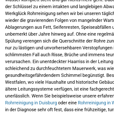
der Schlüssel zu einem intakten und langlebigen Abw
Werkglück Rohrreinigung sehen wir bei unseren tägli
wieder die gravierenden Folgen von mangelnder Wart
Ablagerungen aus Fett, Seifenresten, Speiseabfällen
unbemerkt über Jahre hinweg auf. Ohne eine regelmäß
Spülung verengen sich die Querschnitte der Rohre zun
nur zu lästigen und unvorhersehbaren Verstopfungen 
schlimmsten Fall auch Risse, Brüche und immens te
verursachen. Ein unentdeckter Haarriss in der Leitung
schleichend zu durchfeuchtetem Mauerwerk, was wie
gesundheitsgefährdendem Schimmel begünstigt. Beso
Westfalen, wo viele Haushalte und historische Gebäu
ältere Leitungssysteme verfügen, ist eine fachgerech
unerlässlich. Wenn Sie beispielsweise unsere erfahren
Rohrreinigung in Duisburg
oder eine
Rohrreinigung in 
in der Diagnose sehr oft fest, dass eine frühzeitige,