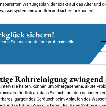
ransparenten Wartungsplan, der exakt auf das Alter und 
bwassersystem einwandfrei und sicher funktioniert.
rkglück sichern!
hen Sie noch heute Ihre professionelle
tige Rohrreinigung zwingend n
intervalle halten, können unvorhergesehene, akute Proble
issverständlich an, dass Sie nicht auf den nächsten reg
örbares, gurgelndes Geräusch beim Ablaufen des Wassers.
rd und sich ihren Weg gluckernd durch den Siphon ins Fre