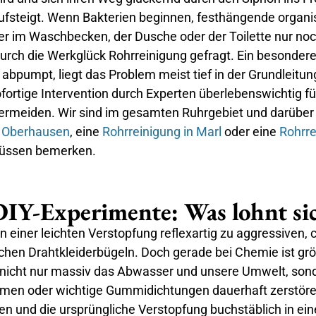
ufsteigt. Wenn Bakterien beginnen, festhängende organ
r im Waschbecken, der Dusche oder der Toilette nur noc
fe durch die Werkglück Rohrreinigung gefragt. Ein besonde
t, liegt das Problem meist tief in der Grundleitung ve
 sofortige Intervention durch Experten überlebenswichtig 
meiden. Wir sind im gesamten Ruhrgebiet und darüber hin
n Oberhausen
, eine
Rohrreinigung in Marl
oder eine
Rohrre
lüssen bemerken.
DIY-Experimente: Was lohnt si
en einer leichten Verstopfung reflexartig zu aggressive
chen Drahtkleiderbügeln. Doch gerade bei Chemie ist gr
en nicht nur massiv das Abwasser und unsere Umwelt, 
ormen oder wichtige Gummidichtungen dauerhaft zerstöre
en und die ursprüngliche Verstopfung buchstäblich in ein