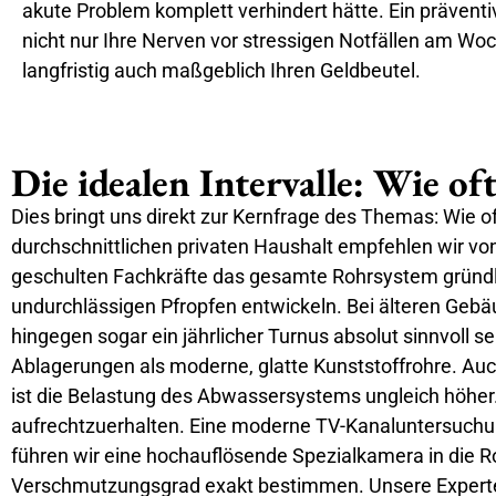
akute Problem komplett verhindert hätte. Ein prävent
nicht nur Ihre Nerven vor stressigen Notfällen am W
langfristig auch maßgeblich Ihren Geldbeutel.
Die idealen Intervalle: Wie of
Dies bringt uns direkt zur Kernfrage des Themas: Wie of
durchschnittlichen privaten Haushalt empfehlen wir von
geschulten Fachkräfte das gesamte Rohrsystem gründlic
undurchlässigen Pfropfen entwickeln. Bei älteren Ge
hingegen sogar ein jährlicher Turnus absolut sinnvoll s
Ablagerungen als moderne, glatte Kunststoffrohre. Auc
ist die Belastung des Abwassersystems ungleich höher. 
aufrechtzuerhalten. Eine moderne TV-Kanaluntersuchun
führen wir eine hochauflösende Spezialkamera in die Ro
Verschmutzungsgrad exakt bestimmen. Unsere Experten