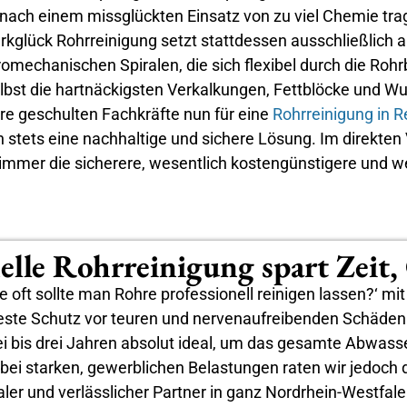
ch einem missglückten Einsatz von zu viel Chemie trag
kglück Rohrreinigung setzt stattdessen ausschließlich 
omechanischen Spiralen, die sich flexibel durch die Rohr
st die hartnäckigsten Verkalkungen, Fettblöcke und Wur
e geschulten Fachkräfte nun für eine
Rohrreinigung in 
 stets eine nachhaltige und sichere Lösung. Im direkten 
 immer die sicherere, wesentlich kostengünstigere und we
nelle Rohrreinigung spart Zeit
 oft sollte man Rohre professionell reinigen lassen?‘ m
beste Schutz vor teuren und nervenaufreibenden Schäden. 
 bis drei Jahren absolut ideal, um das gesamte Abwasser
ei starken, gewerblichen Belastungen raten wir jedoch dr
kaler und verlässlicher Partner in ganz Nordrhein-Westfal